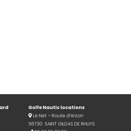
ard
Golfe Nautic locations
Le Net – Route d’Arzon
56730 SAINT GILDAS DE RHUYS