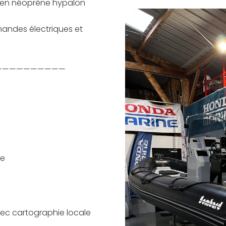
 en néoprène hypalon
ndes électriques et
——————————
le
c cartographie locale