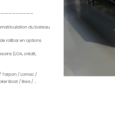
——————————
mmatriculation du bateau
de rollbar en options
soins (LOA, crédit,
 / Tarpon / Lomac /
oker Boat / Bwa / …