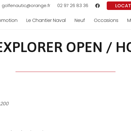
LOCAT
golfenautic@orange.fr
02 97 26 83 36
romotion
Le Chantier Naval
Neuf
Occasions
M
EXPLORER OPEN / H
 200