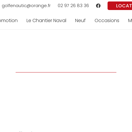
LOCAT
golfenautic@orange.fr
02 97 26 83 36
romotion
Le Chantier Naval
Neuf
Occasions
M