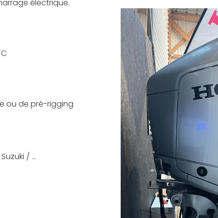
arrage électrique.
TC
e ou de pré-rigging
Suzuki / …