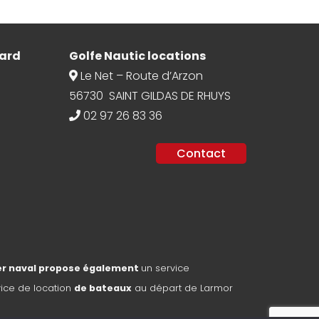
ard
Golfe Nautic locations
Le Net – Route d’Arzon
56730 SAINT GILDAS DE RHUYS
02 97 26 83 36
Contact
ier naval propose également
un service
vice de location
de bateaux
au départ de Larmor