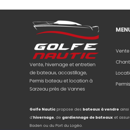
MEN
Vente
Chant
Vente, hivernage et entretien
de bateaux, accastillage,
Locat
Permis bateau et location à
Permi
Sarzeau près de Vannes
Golfe Nautic
propose des
bateaux à vendre
ainsi
d’
hivernage
, de
gardiennage de bateaux
et assure
Baden ou du Port du Logéo.