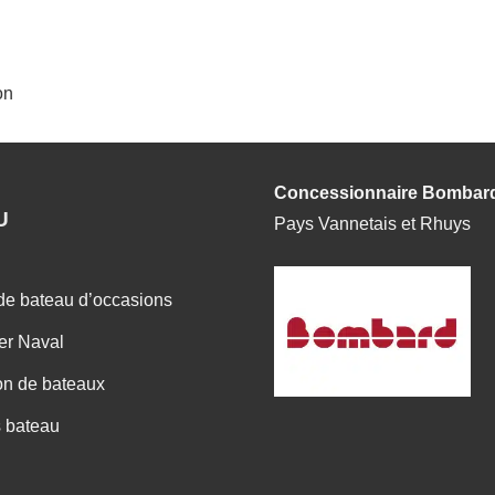
on
Concessionnaire Bombar
U
Pays Vannetais et Rhuys
de bateau d’occasions
er Naval
on de bateaux
 bateau