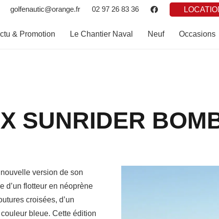
golfenautic@orange.fr
02 97 26 83 36
LOCATIO
ctu & Promotion
Le Chantier Naval
Neuf
Occasions
X SUNRIDER BOM
nouvelle version de son
e d’un flotteur en néoprène
outures croisées, d’un
couleur bleue. Cette édition