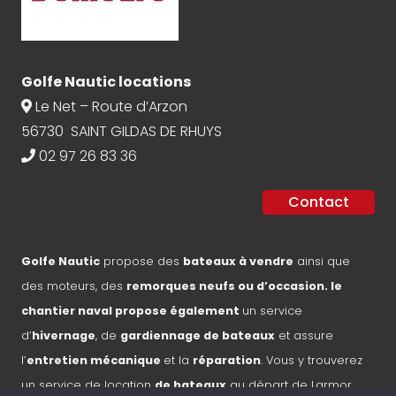
Golfe Nautic locations
Le Net – Route d’Arzon
56730 SAINT GILDAS DE RHUYS
02 97 26 83 36
Contact
Golfe Nautic
propose des
bateaux à vendre
ainsi que
des moteurs, des
remorques neufs ou d’occasion. le
chantier naval propose également
un service
d’
hivernage
, de
gardiennage de bateaux
et assure
l’
entretien mécanique
et la
réparation
. Vous y trouverez
un service de location
de bateaux
au départ de Larmor